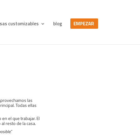
sas customizables
blog
EMPEZAR
 Aprovechamos las
incipal. Todas ellas
 en el que trabajar.
El
al resto de la casa.
osible.”