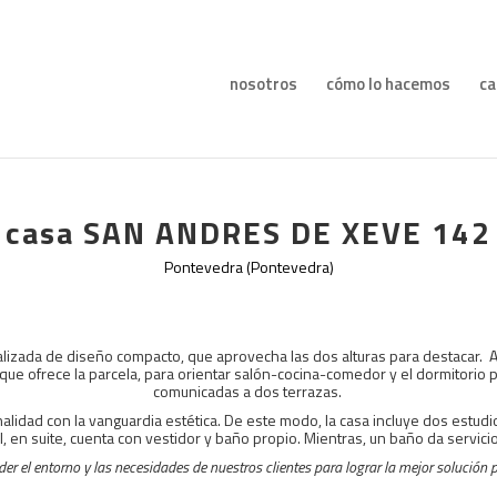
nosotros
cómo lo hacemos
ca
casa SAN ANDRES DE XEVE 142
Pontevedra (Pontevedra
)
ializada de diseño compacto, que aprovecha las dos alturas para destacar.
 que ofrece la parcela, para orientar salón-cocina-comedor y el dormitorio pr
comunicadas a dos terrazas.
alidad con la vanguardia estética. De este modo, la casa incluye dos estudio
l, en suite, cuenta con vestidor y baño propio. Mientras, un baño da servicio 
er el entorno y las necesidades de nuestros clientes para lograr la mejor solución p