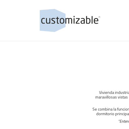
Vivienda industr
maravillosas vistas
Se combina la funcion
dormitorio principa
“Entend